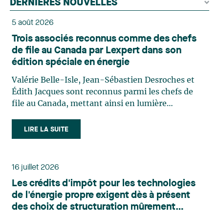
DERNIÈRES NOUVELLES
5 août 2026
Trois associés reconnus comme des chefs
de file au Canada par Lexpert dans son
édition spéciale en énergie
Valérie Belle-Isle, Jean-Sébastien Desroches et
Édith Jacques sont reconnus parmi les chefs de
file au Canada, mettant ainsi en lumière
l'excellence et le rôle stratégique du cabinet dans
le domaine du droit des technologies. Valérie
LIRE LA SUITE
Belle-Isle est associée au sein du groupe de droit
administratif de Lavery. Sa pratique porte
principalement sur le droit de l’environnement,
16 juillet 2026
l’urbanisme, l’aménagement et le développement
Les crédits d'impôt pour les technologies
du territoire. Elle conseille et représente une
de l'énergie propre exigent dès à présent
clientèle publique et privée dans le cadre d’enjeux
des choix de structuration mûrement
touchant notamment les obligations