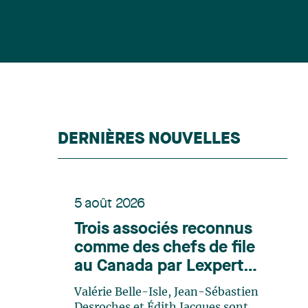
DERNIÈRES NOUVELLES
5 août 2026
Trois associés reconnus
comme des chefs de file
au Canada par Lexpert
dans son édition spéciale
Valérie Belle-Isle, Jean-Sébastien
en énergie
Desroches et Édith Jacques sont