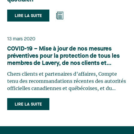
LIRE LA SUITE
13 mars 2020
COVID-19 – Mise à jour de nos mesures
préventives pour la protection de tous les
membres de Lavery, de nos clients et
partenaires d’affaires
Chers clients et partenaires d’affaires, Compte
tenu des recommandations récentes des autorités
officielles canadiennes et québécoises, et du
passage de l’épidémie de coronavirus au stade de
la pandémie, Lavery souhaite vous informer des
LIRE LA SUITE
mesures mises en place par le cabinet afin
d’assurer la sécurité de ses membres, de limiter la
propagation du virus au sein du réseau Lavery et à
l’extérieur, de nous conformer aux