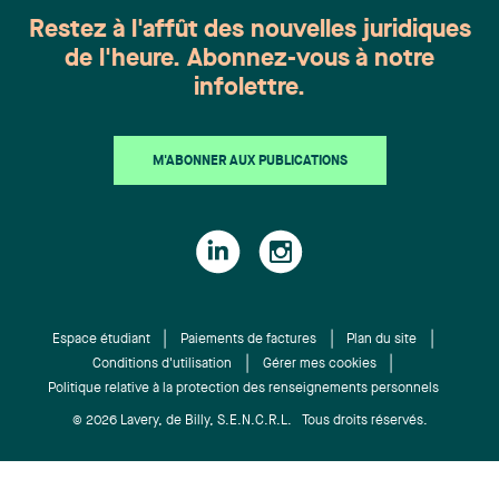
recommandations officielles des autorités, et
Restez à l'affût des nouvelles juridiques
d’assurer la continuité de nos affaires. La sécurité
de l'heure. Abonnez-vous à notre
des membres de notre équipe, de leur famille et de
infolettre.
leurs proches, ainsi que celle de nos clients et
partenaires d’affaires demeure notre principale
priorité. Nous tenons d’ailleurs à offrir nos
M'ABONNER AUX PUBLICATIONS
pensées et notre support à tous ceux qui doivent
composer avec les impacts d’une contamination
au sein de leur propre organisation ou dans leur
entourage. Nous tenons à assurer à tous les
clients et partenaires d’affaires du cabinet que
nous suivons l’évolution de la situation depuis
plusieurs semaines et qu’un plan de continuité
Espace étudiant
Paiements de factures
Plan du site
des affaires a été mis en place rapidement afin de
Conditions d'utilisation
Gérer mes cookies
Politique relative à la protection des renseignements personnels
nous assurer de maintenir le niveau de service
auquel vous vous attendez, notamment quant à la
© 2026 Lavery, de Billy, S.E.N.C.R.L. Tous droits réservés.
gestion des impacts de cette propagation sur
votre propre organisation. Les quatre bureaux de
Lavery (Montréal, Québec, Sherbrooke et Trois-