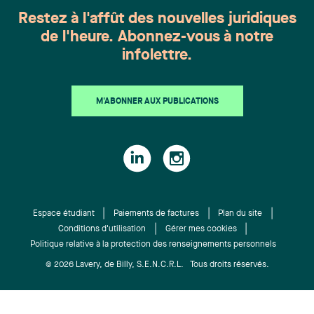
recommandations officielles des autorités, et
Restez à l'affût des nouvelles juridiques
d’assurer la continuité de nos affaires. La sécurité
de l'heure. Abonnez-vous à notre
des membres de notre équipe, de leur famille et de
infolettre.
leurs proches, ainsi que celle de nos clients et
partenaires d’affaires demeure notre principale
priorité. Nous tenons d’ailleurs à offrir nos
M'ABONNER AUX PUBLICATIONS
pensées et notre support à tous ceux qui doivent
composer avec les impacts d’une contamination
au sein de leur propre organisation ou dans leur
entourage. Nous tenons à assurer à tous les
clients et partenaires d’affaires du cabinet que
nous suivons l’évolution de la situation depuis
plusieurs semaines et qu’un plan de continuité
Espace étudiant
Paiements de factures
Plan du site
des affaires a été mis en place rapidement afin de
Conditions d'utilisation
Gérer mes cookies
Politique relative à la protection des renseignements personnels
nous assurer de maintenir le niveau de service
auquel vous vous attendez, notamment quant à la
© 2026 Lavery, de Billy, S.E.N.C.R.L. Tous droits réservés.
gestion des impacts de cette propagation sur
votre propre organisation. Les quatre bureaux de
Lavery (Montréal, Québec, Sherbrooke et Trois-