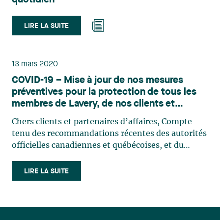
LIRE LA SUITE
13 mars 2020
COVID-19 – Mise à jour de nos mesures
préventives pour la protection de tous les
membres de Lavery, de nos clients et
partenaires d’affaires
Chers clients et partenaires d’affaires, Compte
tenu des recommandations récentes des autorités
officielles canadiennes et québécoises, et du
passage de l’épidémie de coronavirus au stade de
la pandémie, Lavery souhaite vous informer des
LIRE LA SUITE
mesures mises en place par le cabinet afin
d’assurer la sécurité de ses membres, de limiter la
propagation du virus au sein du réseau Lavery et à
l’extérieur, de nous conformer aux