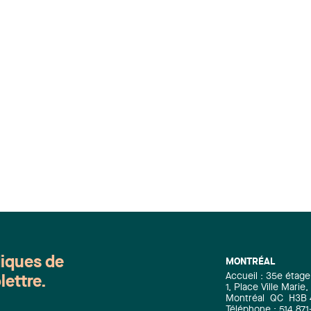
diques de
MONTRÉAL
Accueil : 35e étage
lettre.
1, Place Ville Mari
Montréal
QC
H3B
Téléphone : 514 871