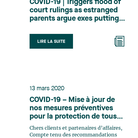
COVID-19 | Triggers flood of
court rulings as estranged
parents argue exes putting
children at infection risk
(anglais seulement)
LIRE LA SUITE
13 mars 2020
COVID-19 – Mise à jour de
nos mesures préventives
pour la protection de tous
les membres de Lavery, de
Chers clients et partenaires d’affaires,
nos clients et partenaires
Compte tenu des recommandations