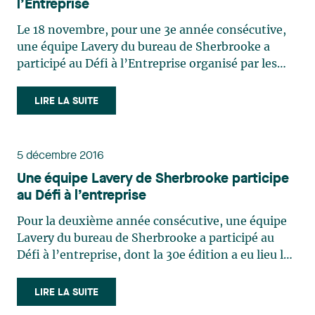
l’Entreprise
Le 18 novembre, pour une 3e année consécutive,
une équipe Lavery du bureau de Sherbrooke a
participé au Défi à l’Entreprise organisé par les
Volontaires du Cégep de Sherbrooke. Cette année,
sous le thème Les défis d’Astérix, le Défi à
LIRE LA SUITE
l'entreprise est une fête sportive regroupant 50
équipes des plus dynamiques de l'Estrie, chacune
rassemblant 10 compétitrices et compétiteurs
5 décembre 2016
pour un total de 500 participantes et participants,
Une équipe Lavery de Sherbrooke participe
choisis parmi tous les membres des différentes
au Défi à l’entreprise
entreprises participantes. Plus de 100 bénévoles
collaborent à la réussite de cet événement auquel
Pour la deuxième année consécutive, une équipe
sont associés plusieurs commanditaires de
Lavery du bureau de Sherbrooke a participé au
marque. Les entreprises participantes
Défi à l’entreprise, dont la 30e édition a eu lieu le
proviennent de partout dans la grande région de
19 novembre 2016. Ce défi est une compétition
l’Estrie. Outre d’amasser des fonds pour les
amicale entre diverses entreprises de la région
LIRE LA SUITE
équipes sportives Les Volontaires afin qu’elles
ayant pour objectif d’amasser des fonds pour les