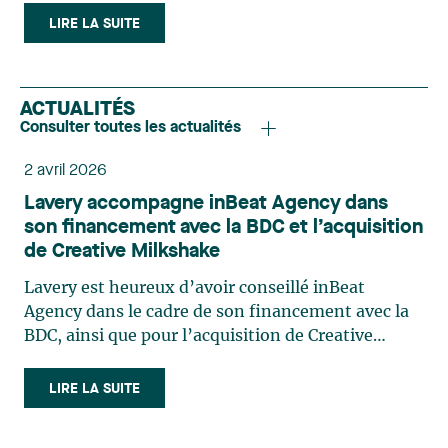
LIRE LA SUITE
ACTUALITÉS
Consulter toutes les actualités
2 avril 2026
Lavery accompagne inBeat Agency dans
son financement avec la BDC et l’acquisition
de Creative Milkshake
Lavery est heureux d’avoir conseillé inBeat
Agency dans le cadre de son financement avec la
BDC, ainsi que pour l’acquisition de Creative
Milkshake. Cette transaction d’envergure
représente une étape importante dans la
LIRE LA SUITE
trajectoire de croissance d’inBeat et vient
consolider sa position au sein d’un écosystème où