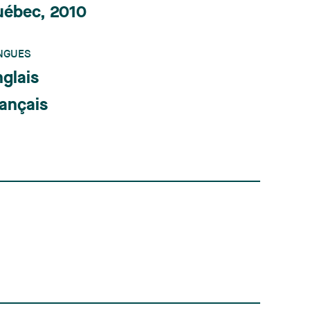
uébec, 2010
NGUES
glais
ançais