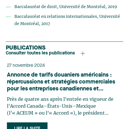
Baccalauréat de droit, Université de Montréal, 2019
Baccalauréat en relations internationales, Université
de Montréal, 2017
PUBLICATIONS
Consulter toutes les publications
27 novembre 2024
Annonce de tarifs douaniers américains :
répercussions et stratégies commerciales
pour les entreprises canadiennes et
québécoises
Près de quatre ans après l’entrée en vigueur de
l’Accord Canada–États-Unis–Mexique
(l’« ACEUM » ou l’« Accord »), le président
américain élu Donald Trump a annoncé le
25 novembre dernier qu’il entendait mettre en
LIRE LA SUITE