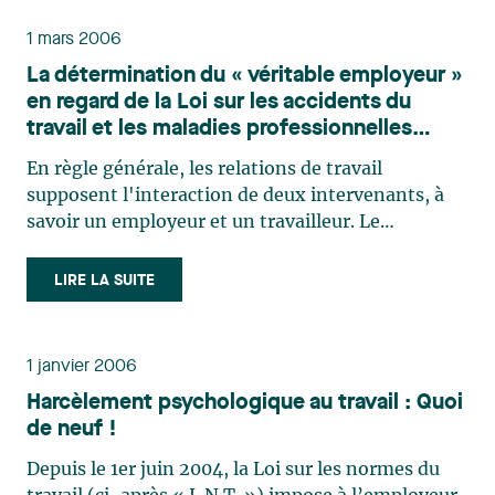
1 mars 2006
La détermination du « véritable employeur »
en regard de la Loi sur les accidents du
travail et les maladies professionnelles
lorsqu'une entreprise confie la gestion de
En règle générale, les relations de travail
ses ressources humaines à une « agence de
supposent l'interaction de deux intervenants, à
location de personnel »
savoir un employeur et un travailleur. Le
travailleur offre, contre rémunération, ses
services à un employeur qui, pour sa part, fixe les
LIRE LA SUITE
conditions de travail et veille à la discipline. Il
s'agit alors d'une (…)
1 janvier 2006
Harcèlement psychologique au travail : Quoi
de neuf !
Depuis le 1er juin 2004, la Loi sur les normes du