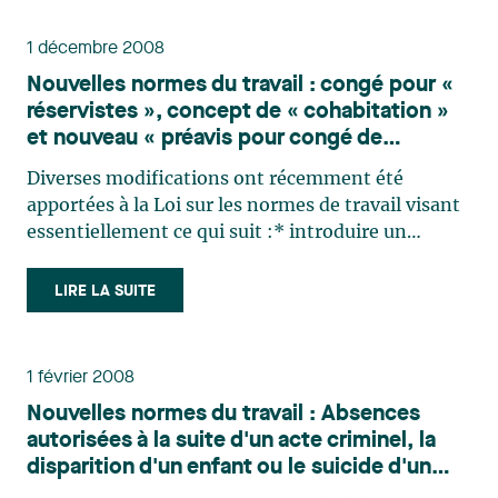
1 décembre 2008
Nouvelles normes du travail : congé pour «
réservistes », concept de « cohabitation »
et nouveau « préavis pour congé de
paternité »
Diverses modifications ont récemment été
apportées à la Loi sur les normes de travail visant
essentiellement ce qui suit :* introduire un
nouveau type de congé autorisé pour les salariés «
réservistes » qui prennent part à une opération
LIRE LA SUITE
des Forces canadiennes;* clarifier le concept
de (…)
1 février 2008
Nouvelles normes du travail : Absences
autorisées à la suite d'un acte criminel, la
disparition d'un enfant ou le suicide d'un
proche