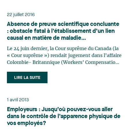
22 juillet 2016
Absence de preuve scientifique concluante
: obstacle fatal à l’établissement d’un lien
causal en matière de maladie
professionnelle? Pas nécessairement selon
Le 24 juin dernier, la Cour suprême du Canada (la
la Cour suprême du Canada
« Cour suprême ») rendait jugement dans l’affaire
Colombie- Britannique (Workers’ Compensation
Appeal Tribunal) c. Fraser Health Authority1
(« l’arrêt Fraser »). Brièvement, il était question
LIRE LA SUITE
de sept techniciennes de laboratoire d’un même
hôpital qui (…)
1 avril 2013
Employeurs : Jusqu’où pouvez-vous aller
dans le contrôle de l’apparence physique de
vos employés?