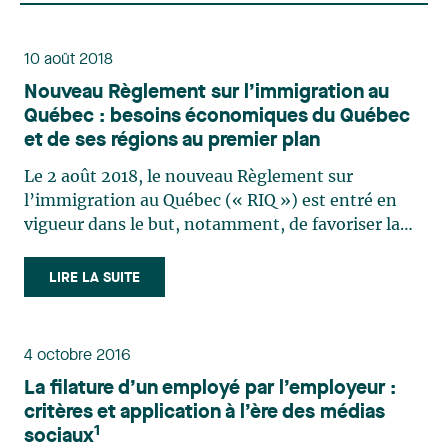
10 août 2018
Nouveau Règlement sur l’immigration au
Québec : besoins économiques du Québec
et de ses régions au premier plan
Le 2 août 2018, le nouveau Règlement sur
l’immigration au Québec (« RIQ ») est entré en
vigueur dans le but, notamment, de favoriser la
participation des immigrants au développement
du Québec et pallier la pénurie de main-d’œuvre
LIRE LA SUITE
actuellement vécue par de nombreux employeurs
en région. Le nouveau (…)
4 octobre 2016
La filature d’un employé par l’employeur :
critères et application à l’ère des médias
1
sociaux