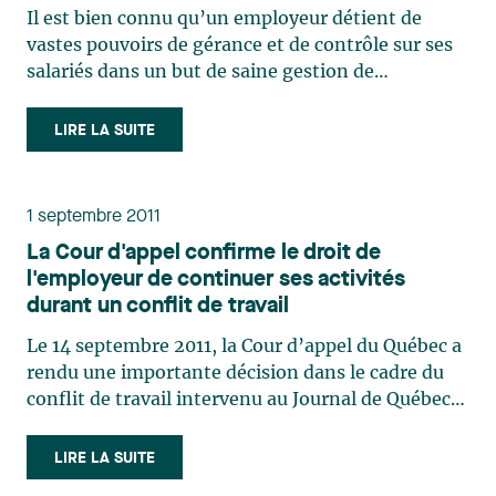
Il est bien connu qu’un employeur détient de
vastes pouvoirs de gérance et de contrôle sur ses
salariés dans un but de saine gestion de
l’entreprise. Un employeur peut ainsi adopter et
appliquer des règlements d’entreprise pour
LIRE LA SUITE
encadrer la prestation de travail des salariés.
Dans (…)
1 septembre 2011
La Cour d'appel confirme le droit de
l'employeur de continuer ses activités
durant un conflit de travail
Le 14 septembre 2011, la Cour d’appel du Québec a
rendu une importante décision dans le cadre du
conflit de travail intervenu au Journal de Québec
en 2007-2008. Cette décision précise la portée des
dispositions « antibriseurs de grève » contenues
LIRE LA SUITE
au Code du travail du Québec.La (…)