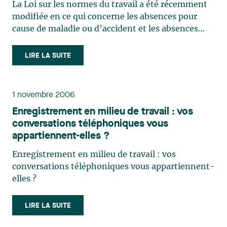
La Loi sur les normes du travail a été récemment
modifiée en ce qui concerne les absences pour
cause de maladie ou d’accident et les absences
pour raisons familiales ou parentales. Ces
modifications incluent notamment le droit du
LIRE LA SUITE
salarié de s'absenter de son travail pour une
période variant (…)
1 novembre 2006
Enregistrement en milieu de travail : vos
conversations téléphoniques vous
appartiennent-elles ?
Enregistrement en milieu de travail : vos
conversations téléphoniques vous appartiennent-
elles ?
LIRE LA SUITE