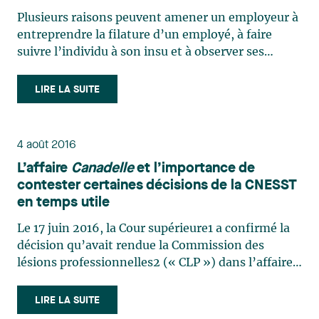
Plusieurs raisons peuvent amener un employeur à
entreprendre la filature d’un employé, à faire
suivre l’individu à son insu et à observer ses
activités. Des rumeurs selon lesquelles un
employé absent pour des raisons de santé se
LIRE LA SUITE
livrerait à des activités incompatibles avec son
état présumé, la (…)
4 août 2016
L’affaire
Canadelle
et l’importance de
contester certaines décisions de la CNESST
en temps utile
Le 17 juin 2016, la Cour supérieure1 a confirmé la
décision qu’avait rendue la Commission des
lésions professionnelles2 (« CLP ») dans l’affaire
Canadelle, s.e.c. et Commission de la santé et de la
sécurité du travail3 en 2014. Cette décision mettait
LIRE LA SUITE
fin à une controverse jurisprudentielle relative (…)