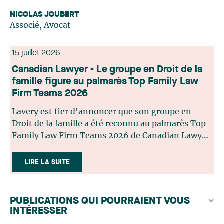
NICOLAS JOUBERT
Associé, Avocat
15 juillet 2026
Canadian Lawyer - Le groupe en Droit de la
famille figure au palmarès Top Family Law
Firm Teams 2026
Lavery est fier d'annoncer que son groupe en
Droit de la famille a été reconnu au palmarès Top
Family Law Firm Teams 2026 de Canadian Lawyer.
Cette reconnaissance est le fruit d'un processus de
sélection rigoureux, fondé sur des nominations
LIRE LA SUITE
issues du lectorat, d'associations juridiques et de
contributeurs éditoriaux, suivies d'une évaluation
par un jury indépendant composé de praticiens
PUBLICATIONS QUI POURRAIENT VOUS
chevronnés en droit de la famille provenant de
INTÉRESSER
l'ensemble du Canada. Cette distinction