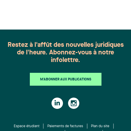
appartient à toute une équipe. Félicitations à
l'ensemble des membres du groupe en Droit de la
famille: Victoria Cohene, Isabelle Duval, Caroline
Harnois, Awatif Lakhdar, Elisabeth Pinard,
Kassandra Roberge, Adnana Zbona, Gabrielle
Dickins, Gabrielle Gallio et Aurélie Ouellet
Restez à l'affût des nouvelles juridiques
de l'heure. Abonnez-vous à notre
infolettre.
M'ABONNER AUX PUBLICATIONS
Espace étudiant
Paiements de factures
Plan du site