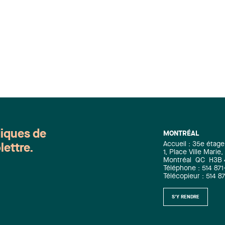
diques de
MONTRÉAL
Accueil : 35e étage
lettre.
1, Place Ville Mari
Montréal
QC
H3B
Téléphone : 514 871
Télécopieur : 514 8
S'Y RENDRE