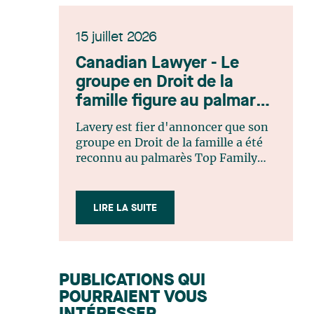
15 juillet 2026
Canadian Lawyer - Le
groupe en Droit de la
famille figure au palmarès
Top Family Law Firm
Lavery est fier d'annoncer que son
Teams 2026
groupe en Droit de la famille a été
reconnu au palmarès Top Family
Law Firm Teams 2026 de Canadian
Lawyer. Cette reconnaissance est le
fruit d'un processus de sélection
LIRE LA SUITE
rigoureux, fondé sur des
nominations issues du lectorat,
d'associations juridiques et de
contributeurs éditoriaux, suivies
PUBLICATIONS QUI
d'une évaluation par un jury
POURRAIENT VOUS
indépendant composé de praticiens
chevronnés en droit de la famille