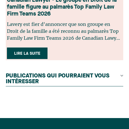
Canadian Lawyer - Le groupe en Droit de la
famille figure au palmarès Top Family Law
Firm Teams 2026
Lavery est fier d'annoncer que son groupe en
Droit de la famille a été reconnu au palmarès Top
Family Law Firm Teams 2026 de Canadian Lawyer.
Cette reconnaissance est le fruit d'un processus de
sélection rigoureux, fondé sur des nominations
LIRE LA SUITE
issues du lectorat, d'associations juridiques et de
contributeurs éditoriaux, suivies d'une évaluation
par un jury indépendant composé de praticiens
PUBLICATIONS QUI POURRAIENT VOUS
chevronnés en droit de la famille provenant de
INTÉRESSER
l'ensemble du Canada. Cette distinction
appartient à toute une équipe. Félicitations à
l'ensemble des membres du groupe en Droit de la
famille: Victoria Cohene, Isabelle Duval, Caroline
Harnois, Awatif Lakhdar, Elisabeth Pinard,
Kassandra Roberge, Adnana Zbona, Gabrielle
Dickins, Gabrielle Gallio et Aurélie Ouellet