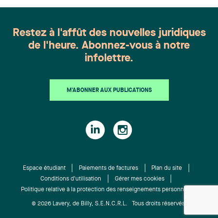
Harnois, Awatif Lakhdar, Elisabeth Pinard,
Kassandra Roberge, Adnana Zbona, Gabrielle
Dickins, Gabrielle Gallio et Aurélie Ouellet
Restez à l'affût des nouvelles juridiques
de l'heure. Abonnez-vous à notre
infolettre.
M'ABONNER AUX PUBLICATIONS
Espace étudiant
Paiements de factures
Plan du site
Conditions d'utilisation
Gérer mes cookies
Politique relative à la protection des renseignements personnels
© 2026 Lavery, de Billy, S.E.N.C.R.L. Tous droits réservés.