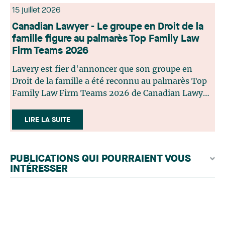
15 juillet 2026
Canadian Lawyer - Le groupe en Droit de la
famille figure au palmarès Top Family Law
Firm Teams 2026
Lavery est fier d'annoncer que son groupe en
Droit de la famille a été reconnu au palmarès Top
Family Law Firm Teams 2026 de Canadian Lawyer.
Cette reconnaissance est le fruit d'un processus de
sélection rigoureux, fondé sur des nominations
LIRE LA SUITE
issues du lectorat, d'associations juridiques et de
contributeurs éditoriaux, suivies d'une évaluation
par un jury indépendant composé de praticiens
PUBLICATIONS QUI POURRAIENT VOUS
chevronnés en droit de la famille provenant de
INTÉRESSER
l'ensemble du Canada. Cette distinction
appartient à toute une équipe. Félicitations à
l'ensemble des membres du groupe en Droit de la
famille: Victoria Cohene, Isabelle Duval, Caroline