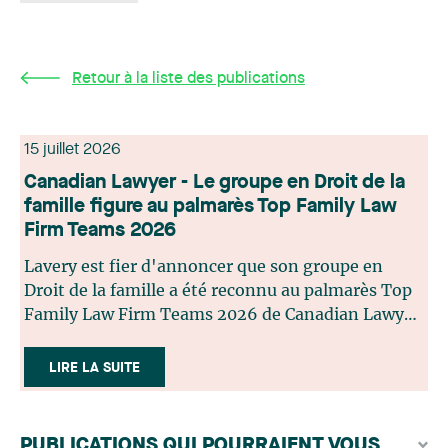
Retour à la liste des publications
15 juillet 2026
Canadian Lawyer - Le groupe en Droit de la
famille figure au palmarès Top Family Law
Firm Teams 2026
Lavery est fier d'annoncer que son groupe en
Droit de la famille a été reconnu au palmarès Top
Family Law Firm Teams 2026 de Canadian Lawyer.
Cette reconnaissance est le fruit d'un processus de
sélection rigoureux, fondé sur des nominations
LIRE LA SUITE
issues du lectorat, d'associations juridiques et de
contributeurs éditoriaux, suivies d'une évaluation
par un jury indépendant composé de praticiens
PUBLICATIONS QUI POURRAIENT VOUS