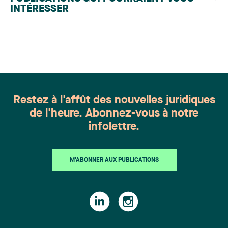
chevronnés en droit de la famille provenant de
INTÉRESSER
l'ensemble du Canada. Cette distinction
appartient à toute une équipe. Félicitations à
l'ensemble des membres du groupe en Droit de la
famille: Victoria Cohene, Isabelle Duval, Caroline
Harnois, Awatif Lakhdar, Elisabeth Pinard,
Kassandra Roberge, Adnana Zbona, Gabrielle
Dickins, Gabrielle Gallio et Aurélie Ouellet
Restez à l'affût des nouvelles juridiques
de l'heure. Abonnez-vous à notre
infolettre.
M'ABONNER AUX PUBLICATIONS