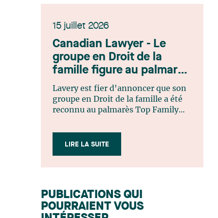
15 juillet 2026
Canadian Lawyer - Le
groupe en Droit de la
famille figure au palmarès
Top Family Law Firm
Lavery est fier d'annoncer que son
Teams 2026
groupe en Droit de la famille a été
reconnu au palmarès Top Family
Law Firm Teams 2026 de Canadian
Lawyer. Cette reconnaissance est le
fruit d'un processus de sélection
LIRE LA SUITE
rigoureux, fondé sur des
nominations issues du lectorat,
d'associations juridiques et de
contributeurs éditoriaux, suivies
PUBLICATIONS QUI
d'une évaluation par un jury
POURRAIENT VOUS
indépendant composé de praticiens
chevronnés en droit de la famille