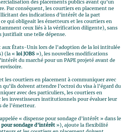
ercialisation des placements publics avant qu’un
ire. Par conséquent, les courtiers en placement ne
icitant des indications d’intérêt de la part
e qui obligeait les émetteurs et les courtiers en
amment ceux liés à la vérification diligente), sans
 justifiait une telle dépense.
x États-Unis lors de l’adoption de la loi intitulée
) (la «
loi JOBS
»), les nouvelles modifications
’intérêt du marché pour un PAPE projeté avant de
rovisoire.
et les courtiers en placement à communiquer avec
 qu’ils doivent attendre l’octroi du visa à l’égard du
quer avec des particuliers, les courtiers en
es investisseurs institutionnels pour évaluer leur
s de l’émetteur.
 appelée « dispense pour sondage d’intérêt » dans le
 pour sondage d’intérêt
»), ajoute la flexibilité
etteurs et les courtiers en placement doivent