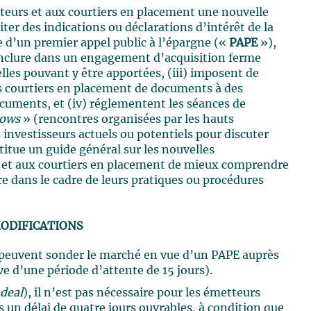
tteurs et aux courtiers en placement une nouvelle
ter des indications ou déclarations d’intérêt de la
re d’un premier appel public à l’épargne («
PAPE
»),
d’inclure dans un engagement d’acquisition ferme
elles pouvant y être apportées, (iii) imposent de
les courtiers en placement de documents à des
ocuments, et (iv) réglementent les séances de
hows
» (rencontres organisées par les hauts
 investisseurs actuels ou potentiels pour discuter
titue un guide général sur les nouvelles
s et aux courtiers en placement de mieux comprendre
e dans le cadre de leurs pratiques ou procédures
ODIFICATIONS
t peuvent sonder le marché en vue d’un PAPE auprès
ve d’une période d’attente de 15 jours).
deal
), il n’est pas nécessaire pour les émetteurs
s un délai de quatre jours ouvrables, à condition que