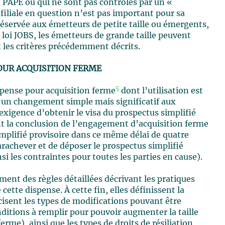
du PAPE ou qui ne sont pas contrôlés par un «
a filiale en question n’est pas important pour sa
réservée aux émetteurs de petite taille ou émergents,
 loi JOBS, les émetteurs de grande taille peuvent
t les critères précédemment décrits.
OUR ACQUISITION FERME
5
spense pour acquisition ferme
dont l’utilisation est
é un changement simple mais significatif aux
exigence d’obtenir le visa du prospectus simplifié
ant la conclusion de l’engagement d’acquisition ferme
implifié provisoire dans ce même délai de quatre
arachever et de déposer le prospectus simplifié
nsi les contraintes pour toutes les parties en cause).
nt des règles détaillées décrivant les pratiques
ette dispense. À cette fin, elles définissent la
cisent les types de modifications pouvant être
onditions à remplir pour pouvoir augmenter la taille
rme), ainsi que les types de droits de résiliation