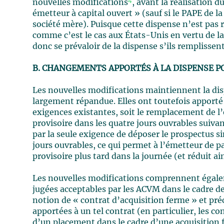
4
nouvelles modifications
, avant la réalisation 
émetteur à capital ouvert » (sauf si le PAPE de l
société mère). Puisque cette dispense n’est pas 
comme c’est le cas aux États-Unis en vertu de la
donc se prévaloir de la dispense s’ils remplissen
B. CHANGEMENTS APPORTÉS À LA DISPENSE P
Les nouvelles modifications maintiennent la di
largement répandue. Elles ont toutefois apport
exigences existantes, soit le remplacement de l’
provisoire dans les quatre jours ouvrables suiv
par la seule exigence de déposer le prospectus s
jours ouvrables, ce qui permet à l’émetteur de p
provisoire plus tard dans la journée (et réduit ai
Les nouvelles modifications comprennent égaleme
jugées acceptables par les ACVM dans le cadre de c
notion de « contrat d’acquisition ferme » et pré
apportées à un tel contrat (en particulier, les c
d’un placement dans le cadre d’une acquisition fe