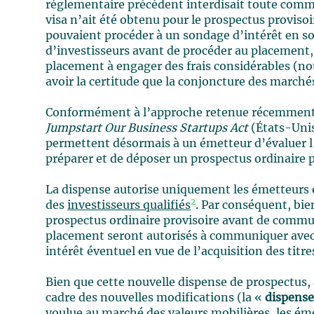
réglementaire précédent interdisait toute comm
visa n’ait été obtenu pour le prospectus proviso
pouvaient procéder à un sondage d’intérêt en soll
d’investisseurs avant de procéder au placement, c
placement à engager des frais considérables (not
avoir la certitude que la conjoncture des marchés
Conformément à l’approche retenue récemment au
Jumpstart Our Business Startups Act
(États-Unis
permettent désormais à un émetteur d’évaluer l
préparer et de déposer un prospectus ordinaire p
La dispense autorise uniquement les émetteurs 
2
des
investisseurs qualifiés
. Par conséquent, bien
prospectus ordinaire provisoire avant de communi
placement seront autorisés à communiquer avec l
intérêt éventuel en vue de l’acquisition des titre
Bien que cette nouvelle dispense de prospectus,
cadre des nouvelles modifications (la «
dispense
voulue au marché des valeurs mobilières, les ém