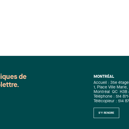
diques de
MONTRÉAL
Accueil : 35e étage
lettre.
1, Place Ville Mari
Montréal
QC
H3B
Téléphone : 514 871
Télécopieur : 514 8
S'Y RENDRE