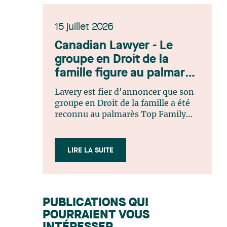
15 juillet 2026
Canadian Lawyer - Le
groupe en Droit de la
famille figure au palmarès
Top Family Law Firm
Lavery est fier d'annoncer que son
Teams 2026
groupe en Droit de la famille a été
reconnu au palmarès Top Family
Law Firm Teams 2026 de Canadian
Lawyer. Cette reconnaissance est le
fruit d'un processus de sélection
LIRE LA SUITE
rigoureux, fondé sur des
nominations issues du lectorat,
d'associations juridiques et de
contributeurs éditoriaux, suivies
PUBLICATIONS QUI
d'une évaluation par un jury
POURRAIENT VOUS
indépendant composé de praticiens
chevronnés en droit de la famille