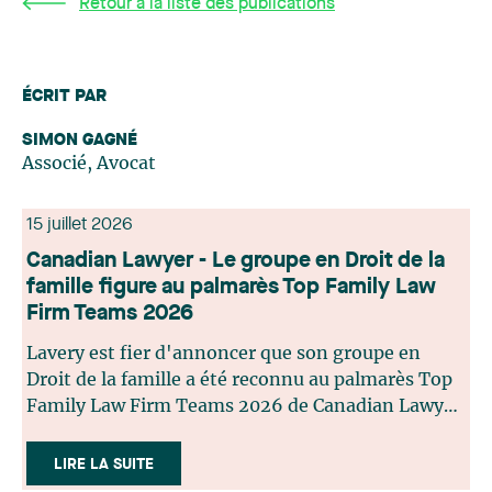
Retour à la liste des publications
ÉCRIT PAR
SIMON GAGNÉ
Associé, Avocat
15 juillet 2026
Canadian Lawyer - Le groupe en Droit de la
famille figure au palmarès Top Family Law
Firm Teams 2026
Lavery est fier d'annoncer que son groupe en
Droit de la famille a été reconnu au palmarès Top
Family Law Firm Teams 2026 de Canadian Lawyer.
Cette reconnaissance est le fruit d'un processus de
sélection rigoureux, fondé sur des nominations
LIRE LA SUITE
issues du lectorat, d'associations juridiques et de