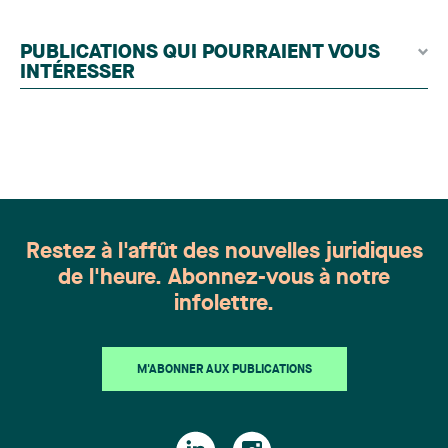
contributeurs éditoriaux, suivies d'une évaluation
par un jury indépendant composé de praticiens
PUBLICATIONS QUI POURRAIENT VOUS
chevronnés en droit de la famille provenant de
INTÉRESSER
l'ensemble du Canada. Cette distinction
appartient à toute une équipe. Félicitations à
l'ensemble des membres du groupe en Droit de la
famille: Victoria Cohene, Isabelle Duval, Caroline
Harnois, Awatif Lakhdar, Elisabeth Pinard,
Kassandra Roberge, Adnana Zbona, Gabrielle
Dickins, Gabrielle Gallio et Aurélie Ouellet
Restez à l'affût des nouvelles juridiques
de l'heure. Abonnez-vous à notre
infolettre.
M'ABONNER AUX PUBLICATIONS