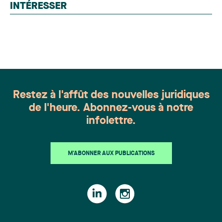
chevronnés en droit de la famille provenant de
INTÉRESSER
l'ensemble du Canada. Cette distinction
appartient à toute une équipe. Félicitations à
l'ensemble des membres du groupe en Droit de la
famille: Victoria Cohene, Isabelle Duval, Caroline
Harnois, Awatif Lakhdar, Elisabeth Pinard,
Kassandra Roberge, Adnana Zbona, Gabrielle
Dickins, Gabrielle Gallio et Aurélie Ouellet
Restez à l'affût des nouvelles juridiques
de l'heure. Abonnez-vous à notre
infolettre.
M'ABONNER AUX PUBLICATIONS