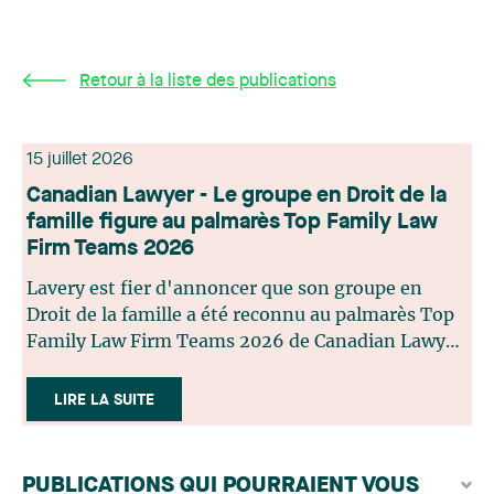
Retour à la liste des publications
15 juillet 2026
Canadian Lawyer - Le groupe en Droit de la
famille figure au palmarès Top Family Law
Firm Teams 2026
Lavery est fier d'annoncer que son groupe en
Droit de la famille a été reconnu au palmarès Top
Family Law Firm Teams 2026 de Canadian Lawyer.
Cette reconnaissance est le fruit d'un processus de
sélection rigoureux, fondé sur des nominations
LIRE LA SUITE
issues du lectorat, d'associations juridiques et de
contributeurs éditoriaux, suivies d'une évaluation
par un jury indépendant composé de praticiens
PUBLICATIONS QUI POURRAIENT VOUS