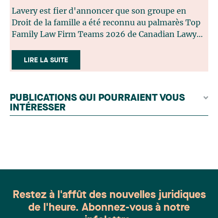
Lavery est fier d'annoncer que son groupe en
Droit de la famille a été reconnu au palmarès Top
Family Law Firm Teams 2026 de Canadian Lawyer.
Cette reconnaissance est le fruit d'un processus de
sélection rigoureux, fondé sur des nominations
LIRE LA SUITE
issues du lectorat, d'associations juridiques et de
contributeurs éditoriaux, suivies d'une évaluation
par un jury indépendant composé de praticiens
PUBLICATIONS QUI POURRAIENT VOUS
chevronnés en droit de la famille provenant de
INTÉRESSER
l'ensemble du Canada. Cette distinction
appartient à toute une équipe. Félicitations à
l'ensemble des membres du groupe en Droit de la
famille: Victoria Cohene, Isabelle Duval, Caroline
Harnois, Awatif Lakhdar, Elisabeth Pinard,
Kassandra Roberge, Adnana Zbona, Gabrielle
Dickins, Gabrielle Gallio et Aurélie Ouellet
Restez à l'affût des nouvelles juridiques
de l'heure. Abonnez-vous à notre