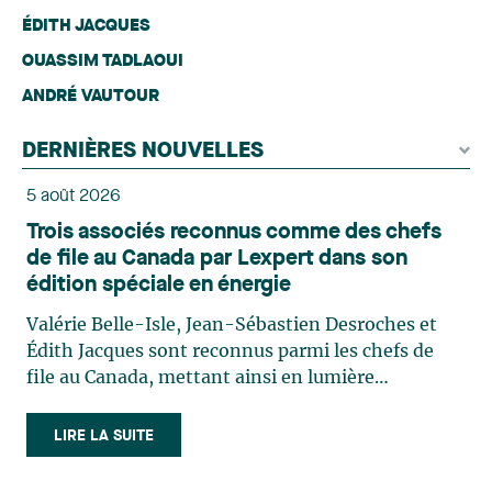
ÉDITH JACQUES
OUASSIM TADLAOUI
ANDRÉ VAUTOUR
DERNIÈRES NOUVELLES
5 août 2026
Trois associés reconnus comme des chefs
de file au Canada par Lexpert dans son
édition spéciale en énergie
Valérie Belle-Isle, Jean-Sébastien Desroches et
Édith Jacques sont reconnus parmi les chefs de
file au Canada, mettant ainsi en lumière
l'excellence et le rôle stratégique du cabinet dans
le domaine du droit des technologies. Valérie
LIRE LA SUITE
Belle-Isle est associée au sein du groupe de droit
administratif de Lavery. Sa pratique porte