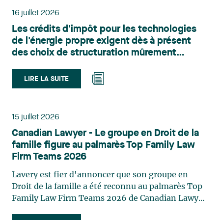
principalement sur le droit de l’environnement,
16 juillet 2026
l’urbanisme, l’aménagement et le développement
Les crédits d'impôt pour les technologies
du territoire. Elle conseille et représente une
de l'énergie propre exigent dès à présent
clientèle publique et privée dans le cadre d’enjeux
des choix de structuration mûrement
touchant notamment les obligations
réfléchis
environnementales, l’obtention d’autorisations
et de permis, l’application et la contestation de
LIRE LA SUITE
règlements d’urbanisme, ainsi que les dossiers
d’expropriation. Elle accompagne également les
municipalités dans la validation juridique de leurs
15 juillet 2026
décisions et dans la planification de leurs projets.
Canadian Lawyer - Le groupe en Droit de la
Reconnue pour son approche à la fois stratégique
famille figure au palmarès Top Family Law
et pratique, elle intervient aussi en matière de
Firm Teams 2026
taxation municipale et d’évaluation foncière, en
plus de contribuer régulièrement à des
Lavery est fier d'annoncer que son groupe en
publications et à des activités de formation. Jean-
Droit de la famille a été reconnu au palmarès Top
Sébastien Desroches œuvre en droit des affaires,
Family Law Firm Teams 2026 de Canadian Lawyer.
principalement dans le domaine des fusions et
Cette reconnaissance est le fruit d'un processus de