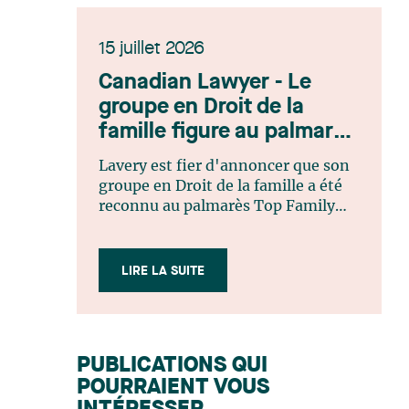
15 juillet 2026
Canadian Lawyer - Le
groupe en Droit de la
famille figure au palmarès
Top Family Law Firm
Lavery est fier d'annoncer que son
Teams 2026
groupe en Droit de la famille a été
reconnu au palmarès Top Family
Law Firm Teams 2026 de Canadian
Lawyer. Cette reconnaissance est le
fruit d'un processus de sélection
LIRE LA SUITE
rigoureux, fondé sur des
nominations issues du lectorat,
d'associations juridiques et de
contributeurs éditoriaux, suivies
PUBLICATIONS QUI
d'une évaluation par un jury
POURRAIENT VOUS
indépendant composé de praticiens
chevronnés en droit de la famille