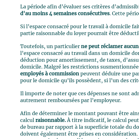
La période afin d’évaluer ses critères d’admissi
d'au moins 4 semaines consécutives
. Cette péri
Si l’espace consacré pour le travail à domicile fa
partie raisonnable du loyer pourrait être déducti
Toutefois, un particulier
ne peut réclamer aucun
l’espace consacré au travail dans un domicile dont
déduction pour amortissement, de taxes, d’assur
domicile. Malgré les restrictions susmentionnée
employés à commission
peuvent déduire une par
pour le domicile qu’ils possèdent, si l’un des cri
Il importe de noter que ces dépenses ne sont ad
autrement remboursées par l’employeur.
Afin de déterminer le montant pouvant être ainsi
calcul
raisonnable.
À titre indicatif, le calcul pe
de bureau par rapport à la superficie totale du do
doivent également être prises en considération. 