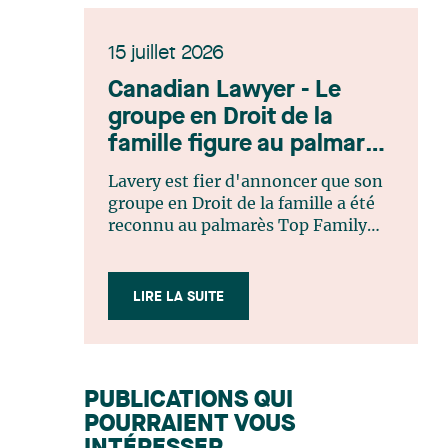
15 juillet 2026
Canadian Lawyer - Le
groupe en Droit de la
famille figure au palmarès
Top Family Law Firm
Lavery est fier d'annoncer que son
Teams 2026
groupe en Droit de la famille a été
reconnu au palmarès Top Family
Law Firm Teams 2026 de Canadian
Lawyer. Cette reconnaissance est le
fruit d'un processus de sélection
LIRE LA SUITE
rigoureux, fondé sur des
nominations issues du lectorat,
d'associations juridiques et de
contributeurs éditoriaux, suivies
PUBLICATIONS QUI
d'une évaluation par un jury
POURRAIENT VOUS
indépendant composé de praticiens
chevronnés en droit de la famille