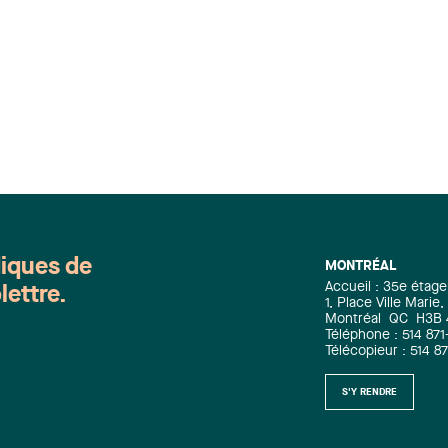
diques de
MONTRÉAL
Accueil : 35e étage
lettre.
1, Place Ville Mari
Montréal
QC
H3B
Téléphone : 514 871
Télécopieur : 514 8
S'Y RENDRE