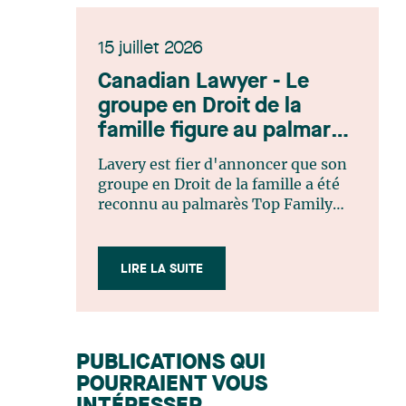
15 juillet 2026
Canadian Lawyer - Le
groupe en Droit de la
famille figure au palmarès
Top Family Law Firm
Lavery est fier d'annoncer que son
Teams 2026
groupe en Droit de la famille a été
reconnu au palmarès Top Family
Law Firm Teams 2026 de Canadian
Lawyer. Cette reconnaissance est le
fruit d'un processus de sélection
LIRE LA SUITE
rigoureux, fondé sur des
nominations issues du lectorat,
d'associations juridiques et de
contributeurs éditoriaux, suivies
PUBLICATIONS QUI
d'une évaluation par un jury
POURRAIENT VOUS
indépendant composé de praticiens
chevronnés en droit de la famille