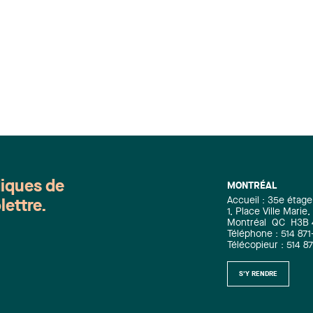
diques de
MONTRÉAL
Accueil : 35e étage
lettre.
1, Place Ville Mari
Montréal
QC
H3B
Téléphone : 514 871
Télécopieur : 514 8
S'Y RENDRE