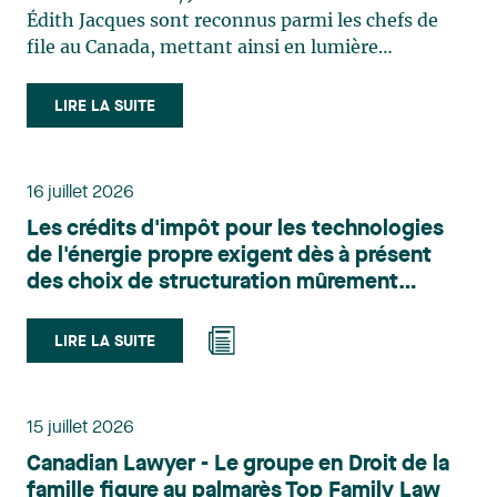
Édith Jacques sont reconnus parmi les chefs de
file au Canada, mettant ainsi en lumière
l'excellence et le rôle stratégique du cabinet dans
le domaine du droit des technologies. Valérie
LIRE LA SUITE
Belle-Isle est associée au sein du groupe de droit
administratif de Lavery. Sa pratique porte
principalement sur le droit de l’environnement,
16 juillet 2026
l’urbanisme, l’aménagement et le développement
Les crédits d'impôt pour les technologies
du territoire. Elle conseille et représente une
de l'énergie propre exigent dès à présent
clientèle publique et privée dans le cadre d’enjeux
des choix de structuration mûrement
touchant notamment les obligations
réfléchis
environnementales, l’obtention d’autorisations
et de permis, l’application et la contestation de
LIRE LA SUITE
règlements d’urbanisme, ainsi que les dossiers
d’expropriation. Elle accompagne également les
municipalités dans la validation juridique de leurs
15 juillet 2026
décisions et dans la planification de leurs projets.
Canadian Lawyer - Le groupe en Droit de la
Reconnue pour son approche à la fois stratégique
famille figure au palmarès Top Family Law