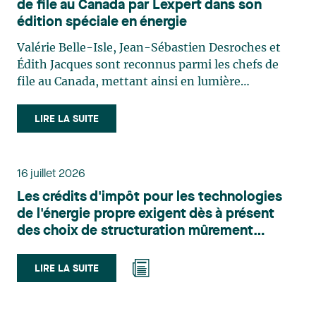
de file au Canada par Lexpert dans son
édition spéciale en énergie
Valérie Belle-Isle, Jean-Sébastien Desroches et
Édith Jacques sont reconnus parmi les chefs de
file au Canada, mettant ainsi en lumière
l'excellence et le rôle stratégique du cabinet dans
le domaine du droit des technologies. Valérie
LIRE LA SUITE
Belle-Isle est associée au sein du groupe de droit
administratif de Lavery. Sa pratique porte
principalement sur le droit de l’environnement,
16 juillet 2026
l’urbanisme, l’aménagement et le développement
Les crédits d'impôt pour les technologies
du territoire. Elle conseille et représente une
de l'énergie propre exigent dès à présent
clientèle publique et privée dans le cadre d’enjeux
des choix de structuration mûrement
touchant notamment les obligations
réfléchis
environnementales, l’obtention d’autorisations
et de permis, l’application et la contestation de
LIRE LA SUITE
règlements d’urbanisme, ainsi que les dossiers
d’expropriation. Elle accompagne également les