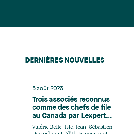
DERNIÈRES NOUVELLES
5 août 2026
Trois associés reconnus
comme des chefs de file
au Canada par Lexpert
dans son édition spéciale
Valérie Belle-Isle, Jean-Sébastien
en énergie
Desroches et Édith Jacques sont