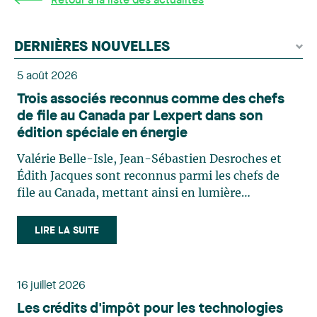
Retour à la liste des actualités
DERNIÈRES NOUVELLES
5 août 2026
Trois associés reconnus comme des chefs
de file au Canada par Lexpert dans son
édition spéciale en énergie
Valérie Belle-Isle, Jean-Sébastien Desroches et
Édith Jacques sont reconnus parmi les chefs de
file au Canada, mettant ainsi en lumière
l'excellence et le rôle stratégique du cabinet dans
le domaine du droit des technologies. Valérie
LIRE LA SUITE
Belle-Isle est associée au sein du groupe de droit
administratif de Lavery. Sa pratique porte
principalement sur le droit de l’environnement,
16 juillet 2026
l’urbanisme, l’aménagement et le développement
Les crédits d'impôt pour les technologies
du territoire. Elle conseille et représente une