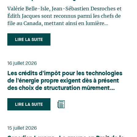
Valérie Belle-Isle, Jean-Sébastien Desroches et
Édith Jacques sont reconnus parmi les chefs de
file au Canada, mettant ainsi en lumière
l'excellence et le rôle stratégique du cabinet dans
le domaine du droit des technologies. Valérie
LIRE LA SUITE
Belle-Isle est associée au sein du groupe de droit
administratif de Lavery. Sa pratique porte
principalement sur le droit de l’environnement,
16 juillet 2026
l’urbanisme, l’aménagement et le développement
Les crédits d'impôt pour les technologies
du territoire. Elle conseille et représente une
de l'énergie propre exigent dès à présent
clientèle publique et privée dans le cadre d’enjeux
des choix de structuration mûrement
touchant notamment les obligations
réfléchis
environnementales, l’obtention d’autorisations
et de permis, l’application et la contestation de
LIRE LA SUITE
règlements d’urbanisme, ainsi que les dossiers
d’expropriation. Elle accompagne également les
municipalités dans la validation juridique de leurs
15 juillet 2026
décisions et dans la planification de leurs projets.