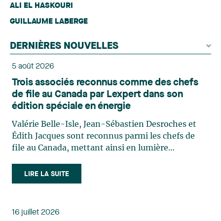
ALI EL HASKOURI
GUILLAUME LABERGE
DERNIÈRES NOUVELLES
5 août 2026
Trois associés reconnus comme des chefs
de file au Canada par Lexpert dans son
édition spéciale en énergie
Valérie Belle-Isle, Jean-Sébastien Desroches et
Édith Jacques sont reconnus parmi les chefs de
file au Canada, mettant ainsi en lumière
l'excellence et le rôle stratégique du cabinet dans
le domaine du droit des technologies. Valérie
LIRE LA SUITE
Belle-Isle est associée au sein du groupe de droit
administratif de Lavery. Sa pratique porte
principalement sur le droit de l’environnement,
16 juillet 2026
l’urbanisme, l’aménagement et le développement