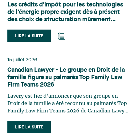
Les crédits d'impôt pour les technologies
du territoire. Elle conseille et représente une
de l'énergie propre exigent dès à présent
clientèle publique et privée dans le cadre d’enjeux
des choix de structuration mûrement
touchant notamment les obligations
réfléchis
environnementales, l’obtention d’autorisations
et de permis, l’application et la contestation de
LIRE LA SUITE
règlements d’urbanisme, ainsi que les dossiers
d’expropriation. Elle accompagne également les
municipalités dans la validation juridique de leurs
15 juillet 2026
décisions et dans la planification de leurs projets.
Canadian Lawyer - Le groupe en Droit de la
Reconnue pour son approche à la fois stratégique
famille figure au palmarès Top Family Law
et pratique, elle intervient aussi en matière de
Firm Teams 2026
taxation municipale et d’évaluation foncière, en
plus de contribuer régulièrement à des
Lavery est fier d'annoncer que son groupe en
publications et à des activités de formation. Jean-
Droit de la famille a été reconnu au palmarès Top
Sébastien Desroches œuvre en droit des affaires,
Family Law Firm Teams 2026 de Canadian Lawyer.
principalement dans le domaine des fusions et
Cette reconnaissance est le fruit d'un processus de
acquisitions, des infrastructures, des énergies
sélection rigoureux, fondé sur des nominations
LIRE LA SUITE
renouvelables et du développement de projets,
issues du lectorat, d'associations juridiques et de