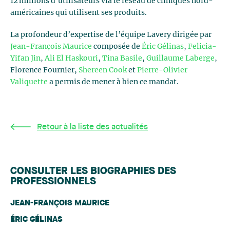
12 millions d'utilisateurs via le réseau de cliniques nord-
américaines qui utilisent ses produits.
La profondeur d’expertise de l’équipe Lavery dirigée par
Jean-François Maurice
composée de
Éric Gélinas
,
Felicia-
Yifan Jin
,
Ali El Haskouri
,
Tina Basile
,
Guillaume Laberge
,
Florence Fournier,
Shereen Cook
et
Pierre-Olivier
Valiquette
a permis de mener à bien ce mandat.
Retour à la liste des actualités
CONSULTER LES BIOGRAPHIES DES
PROFESSIONNELS
JEAN-FRANÇOIS MAURICE
ÉRIC GÉLINAS