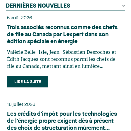
DERNIÈRES NOUVELLES
5 août 2026
Trois associés reconnus comme des chefs
de file au Canada par Lexpert dans son
édition spéciale en énergie
Valérie Belle-Isle, Jean-Sébastien Desroches et
Édith Jacques sont reconnus parmi les chefs de
file au Canada, mettant ainsi en lumière
l'excellence et le rôle stratégique du cabinet dans
le domaine du droit des technologies. Valérie
LIRE LA SUITE
Belle-Isle est associée au sein du groupe de droit
administratif de Lavery. Sa pratique porte
principalement sur le droit de l’environnement,
16 juillet 2026
l’urbanisme, l’aménagement et le développement
Les crédits d'impôt pour les technologies
du territoire. Elle conseille et représente une
de l'énergie propre exigent dès à présent
clientèle publique et privée dans le cadre d’enjeux
des choix de structuration mûrement
touchant notamment les obligations