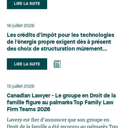
le domaine du droit des technologies. Valérie
LIRE LA SUITE
Belle-Isle est associée au sein du groupe de droit
administratif de Lavery. Sa pratique porte
principalement sur le droit de l’environnement,
16 juillet 2026
l’urbanisme, l’aménagement et le développement
Les crédits d'impôt pour les technologies
du territoire. Elle conseille et représente une
de l'énergie propre exigent dès à présent
clientèle publique et privée dans le cadre d’enjeux
des choix de structuration mûrement
touchant notamment les obligations
réfléchis
environnementales, l’obtention d’autorisations
et de permis, l’application et la contestation de
LIRE LA SUITE
règlements d’urbanisme, ainsi que les dossiers
d’expropriation. Elle accompagne également les
municipalités dans la validation juridique de leurs
15 juillet 2026
décisions et dans la planification de leurs projets.
Canadian Lawyer - Le groupe en Droit de la
Reconnue pour son approche à la fois stratégique
famille figure au palmarès Top Family Law
et pratique, elle intervient aussi en matière de
Firm Teams 2026
taxation municipale et d’évaluation foncière, en
plus de contribuer régulièrement à des
Lavery est fier d'annoncer que son groupe en
publications et à des activités de formation. Jean-
Droit de la famille a été reconnu au palmarès Top