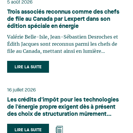
5 août 2026
Trois associés reconnus comme des chefs
de file au Canada par Lexpert dans son
édition spéciale en énergie
Valérie Belle-Isle, Jean-Sébastien Desroches et
Édith Jacques sont reconnus parmi les chefs de
file au Canada, mettant ainsi en lumière
l'excellence et le rôle stratégique du cabinet dans
le domaine du droit des technologies. Valérie
LIRE LA SUITE
Belle-Isle est associée au sein du groupe de droit
administratif de Lavery. Sa pratique porte
principalement sur le droit de l’environnement,
16 juillet 2026
l’urbanisme, l’aménagement et le développement
Les crédits d'impôt pour les technologies
du territoire. Elle conseille et représente une
de l'énergie propre exigent dès à présent
clientèle publique et privée dans le cadre d’enjeux
des choix de structuration mûrement
touchant notamment les obligations
réfléchis
environnementales, l’obtention d’autorisations
et de permis, l’application et la contestation de
LIRE LA SUITE