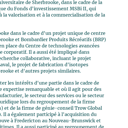
iversitaire de Sherbrooke, dans le cadre de la
que du Fonds d'investissement MSBi II, qui
à la valorisation et à la commercialisation de la
ooke dans le cadre d'un projet unique de centre
rbrooke et Bombardier Produits Récréatifs (BRP)
e en place du Centre de technologies avancées
 corporatif. Il a aussi été impliqué dans
echerche collaborative, incluant le projet
aval, le projet de fabrication d'isotopes
rooke et d'autres projets similaires.
 les intérêts d'une partie dans le cadre de
ne expertise remarquable et où il agit pour des
ufacturier, le secteur des services ou le secteur
juridique lors du regroupement de la firme
) et de la firme de génie-conseil Trow Global
 Il a également participé à l'acquisition du
trouve à Fredericton au Nouveau-Brunswick et
times. Il a aussi participé au regroupement de