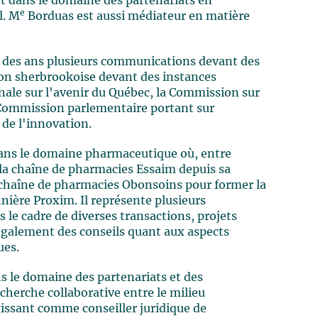
 dans le domaine des partenariats en
e
l. M
Borduas est aussi médiateur en matière
l des ans plusieurs communications devant des
égion sherbrookoise devant des instances
le sur l'avenir du Québec, la Commission sur
la Commission parlementaire portant sur
 de l'innovation.
dans le domaine pharmaceutique où, entre
e la chaîne de pharmacies Essaim depuis sa
 chaîne de pharmacies Obonsoins pour former la
ière Proxim. Il représente plusieurs
e cadre de diverses transactions, projets
e également des conseils quant aux aspects
ues.
 le domaine des partenariats et des
herche collaborative entre le milieu
agissant comme conseiller juridique de