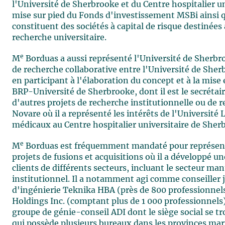
l'Université de Sherbrooke et du Centre hospitalier un
mise sur pied du Fonds d'investissement MSBi ainsi 
constituent des sociétés à capital de risque destinées 
recherche universitaire.
e
M
Borduas a aussi représenté l'Université de Sherbr
de recherche collaborative entre l'Université de She
en participant à l'élaboration du concept et à la mis
BRP-Université de Sherbrooke, dont il est le secrétaire
d'autres projets de recherche institutionnelle ou de r
Novare où il a représenté les intérêts de l'Université L
médicaux au Centre hospitalier universitaire de Sherb
e
M
Borduas est fréquemment mandaté pour représenter
projets de fusions et acquisitions où il a développé u
clients de différents secteurs, incluant le secteur man
institutionnel. Il a notamment agi comme conseiller 
d'ingénierie Teknika HBA (près de 800 professionnels
Holdings Inc. (comptant plus de 1 000 professionnels).
groupe de génie-conseil ADI dont le siège social se 
qui possède plusieurs bureaux dans les provinces mari