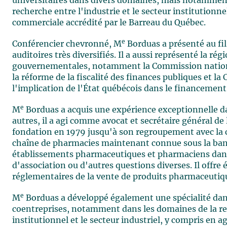
universitaires dans divers domaines, mais notamment
recherche entre l'industrie et le secteur institutionne
commerciale accrédité par le Barreau du Québec.
e
Conférencier chevronné, M
Borduas a présenté au fi
auditoires très diversifiés. Il a aussi représenté la r
gouvernementales, notamment la Commission nationa
la réforme de la fiscalité des finances publiques et 
l'implication de l'État québécois dans le financement
e
M
Borduas a acquis une expérience exceptionnelle 
autres, il a agi comme avocat et secrétaire général d
fondation en 1979 jusqu'à son regroupement avec la
chaîne de pharmacies maintenant connue sous la bann
établissements pharmaceutiques et pharmaciens dans l
d'association ou d'autres questions diverses. Il offr
réglementaires de la vente de produits pharmaceutiq
e
M
Borduas a développé également une spécialité dans
coentreprises, notamment dans les domaines de la rec
institutionnel et le secteur industriel, y compris en 