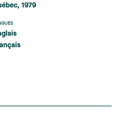
uébec, 1979
NGUES
glais
ançais