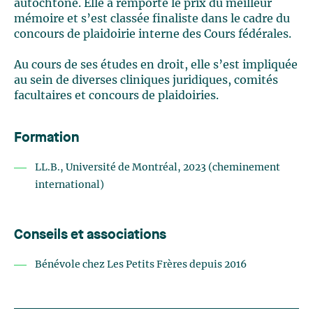
autochtone.
E
lle a remporté le prix du meilleur
mémoire et s’est classée finaliste
d
ans le cadre du
concours de plaidoirie interne des Cours fédérales
.
Au cours de ses études
en droit
, elle s’est impliquée
au sein de divers
es
clinique
s
juridiques, comités
facultaires et concours de plaidoiries.
Formation
LL.B
.
, Université de Montréal
, 2023 (
cheminement
international
)
Conseils et associations
Bénévole chez
Les
Petits
Fr
ères depuis 2016