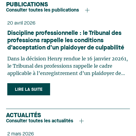
PUBLICATIONS
Consulter toutes les publications
20 avril 2026
Discipline professionnelle : le Tribunal des
professions rappelle les conditions
d’acceptation d’un plaidoyer de culpabilité
Dans la décision Henry rendue le 16 janvier 20261,
le Tribunal des professions rappelle le cadre
applicable à l’enregistrement d’un plaidoyer de
culpabilité en matière disciplinaire. Dans cette
affaire, lors de l’audience sur la culpabilité, le
LIRE LA SUITE
professionnel avait enregistré des plaidoyers de
culpabilité. Après s’être assuré de leur caractère
libre et volontaire, le conseil de discipline de
ACTUALITÉS
l’Ordre des dentistes (le « Conseil ») l’avait
Consulter toutes les actualités
déclaré coupable. En revanche, le conseil ne s’était
pas assuré que le professionnel reconnaissait les
2 mars 2026