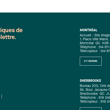
diques de
MONTRÉAL
Accueil : 35e étage
lettre.
1, Place Ville Mari
Montréal
QC
H3B
Téléphone : 514 871
Télécopieur : 514 8
S'Y RENDRE
SHERBROOKE
Bureau 200, Cité d
95, Boul. Jacques-C
Sherbrooke
QC
J1
Téléphone : 819 34
Télécopieur : 819 