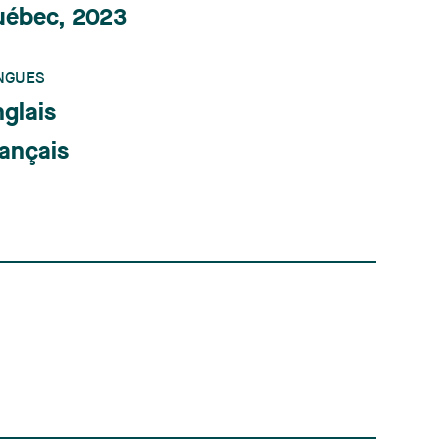
uébec, 2023
NGUES
glais
ançais