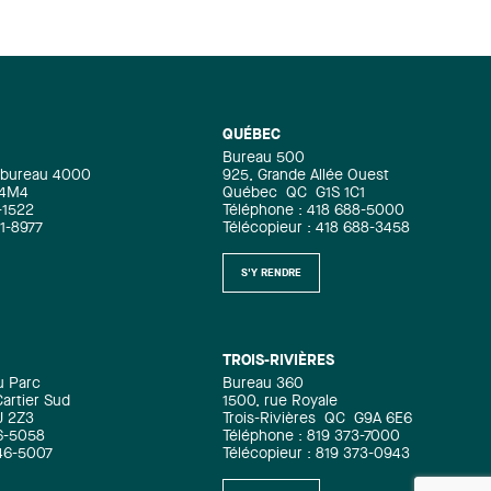
QUÉBEC
Bureau 500
e, bureau 4000
925, Grande Allée Ouest
 4M4
Québec
QC
G1S 1C1
-1522
Téléphone : 418 688-5000
71-8977
Télécopieur : 418 688-3458
S'Y RENDRE
TROIS-RIVIÈRES
u Parc
Bureau 360
artier Sud
1500, rue Royale
J 2Z3
Trois-Rivières
QC
G9A 6E6
6-5058
Téléphone : 819 373-7000
346-5007
Télécopieur : 819 373-0943