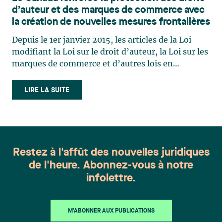
d’auteur et des marques de commerce avec
la création de nouvelles mesures frontalières
Depuis le 1er janvier 2015, les articles de la Loi
modifiant la Loi sur le droit d’auteur, la Loi sur les
marques de commerce et d’autres lois en
conséquence («la Loi») relatifs aux nouvelles
mesures frontalières sont entrés en vigueur au
LIRE LA SUITE
Canada. La loi a pour but ultime d’aider les
titulaires de (…)
Restez à l'affût des nouvelles juridiques
de l'heure. Abonnez-vous à notre
infolettre.
M'ABONNER AUX PUBLICATIONS