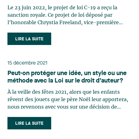
Le 23 juin 2022, le projet de loi C-19 a reçu la
sanction royale. Ce projet de loi déposé par
l’honorable Chrystia Freeland, vice-première
ministre et ministre des Finances, donne lieu à
des modifications à Loi sur le droit d'auteur1 qui
LIRE LA SUITE
entrera en vigueur le 30 décembre 2022 suite à un
décret rendu (…)
15 décembre 2021
Peut-on protéger une idée, un style ou une
méthode avec la Loi sur le droit d’auteur?
À la veille des fêtes 2021, alors que les enfants
rêvent des jouets que le père Noël leur apportera,
nous revenons avec vous sur une décision de
circonstance présentant une revue de ce qui est
protégeable par la Loi sur le droit d’auteur.
LIRE LA SUITE
Comme l’a appris l’artiste en arts visuels, Mme
Claude (…)