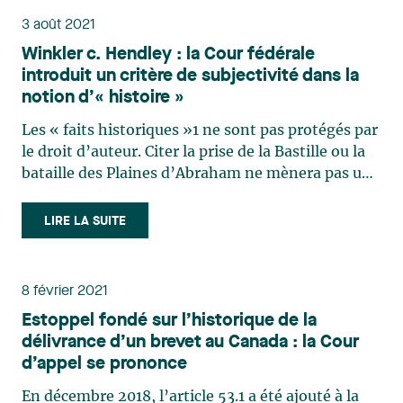
3 août 2021
Winkler c. Hendley : la Cour fédérale
introduit un critère de subjectivité dans la
notion d’« histoire »
Les « faits historiques »1 ne sont pas protégés par
le droit d’auteur. Citer la prise de la Bastille ou la
bataille des Plaines d’Abraham ne mènera pas un
auteur à être poursuivi devant la Cour fédérale.
Mais pour être qualifiés de « faits historiques »,
LIRE LA SUITE
les évènements doivent-ils s’être réellement (…)
8 février 2021
Estoppel fondé sur l’historique de la
délivrance d’un brevet au Canada : la Cour
d’appel se prononce
En décembre 2018, l’article 53.1 a été ajouté à la