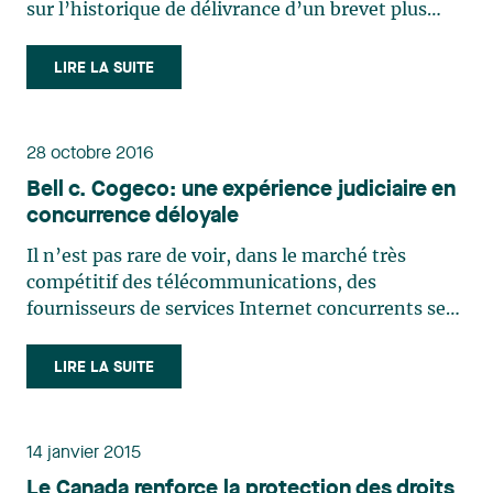
sur l’historique de délivrance d’un brevet plus
communément connu sous son vocable anglais de
(« File wrapper estoppel »2). À l’époque, le juge
LIRE LA SUITE
Binnie écrivait : « purposive construction, which
keeps (…)
28 octobre 2016
Bell c. Cogeco: une expérience judiciaire en
concurrence déloyale
Il n’est pas rare de voir, dans le marché très
compétitif des télécommunications, des
fournisseurs de services Internet concurrents se
livrer à des batailles publicitaires dans le but
d’attirer de nouveaux clients, notamment en
LIRE LA SUITE
raison du faible nombre de compétiteurs. Les
compétiteurs sont prêts à (…)
14 janvier 2015
Le Canada renforce la protection des droits