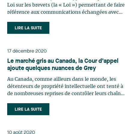
Loi sur les brevets (la « Loi ») permettant de faire
référence aux communications échangées avec
l’Office de la propriété intellectuelle du Canada
(l’« OPIC ») lors de la poursuite d’une demande,
LIRE LA SUITE
en ce qui a trait « […] à l’interprétation des (…)
17 décembre 2020
Le marché gris au Canada, la Cour d’appel
ajoute quelques nuances de Grey
Au Canada, comme ailleurs dans le monde, les
détenteurs de propriété intellectuelle ont tenté à
de nombreuses reprises de contrôler leurs chaînes
de distributions à l’aide du droit des marques de
commerce, du droit d’auteur ou encore de
LIRE LA SUITE
contrats d’exclusivités, et ce, sans trop de succès.
Or, la (…)
10 août 2020