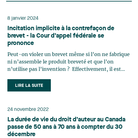
8 janvier 2024
Incitation implicite à la contrefaçon de
brevet - la Cour d’appel fédérale se
prononce
Peut-on violer un brevet même si l’on ne fabrique
ni n’assemble le produit breveté et que l’on
n’utilise pas l’invention ? Effectivement, il est
possible d’être en contravention d’un brevet
même si l’on ne fabrique ni n’assemble le produit
LIRE LA SUITE
breveté et que l’on n’utilise pas l’invention. Il
s’agit (…)
24 novembre 2022
La durée de vie du droit d’auteur au Canada
passe de 50 ans à 70 ans à compter du 30
décembre