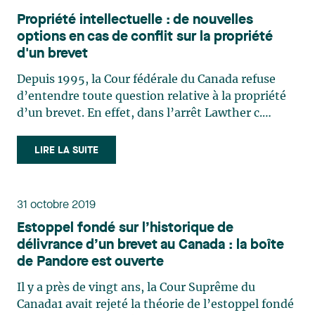
Propriété intellectuelle : de nouvelles
options en cas de conflit sur la propriété
d'un brevet
Depuis 1995, la Cour fédérale du Canada refuse
d’entendre toute question relative à la propriété
d’un brevet. En effet, dans l’arrêt Lawther c.
424470 B.C. Ltd.1, la Cour fédérale avait décliné
compétence sur la base que « la Cour n’a pas
LIRE LA SUITE
compétence pour connaître d’un différend de
nature purement (…)
31 octobre 2019
Estoppel fondé sur l’historique de
délivrance d’un brevet au Canada : la boîte
de Pandore est ouverte
Il y a près de vingt ans, la Cour Suprême du
Canada1 avait rejeté la théorie de l’estoppel fondé