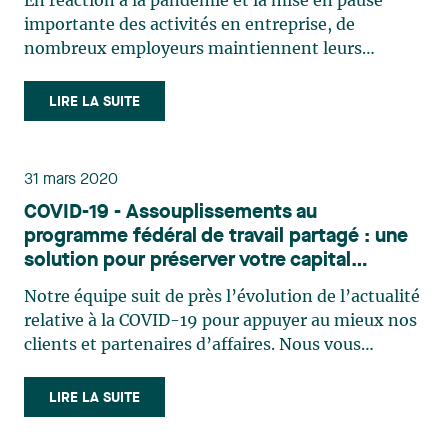
En réaction à la pandémie et la mise en pause
importante des activités en entreprise, de
nombreux employeurs maintiennent leurs
activités au moyen du télétravail. Ces employeurs
ont dû procéder avec célérité à un redéploiement
LIRE LA SUITE
de leurs ressources humaines d’une ampleur qui
aurait été inimaginable il (…)
31 mars 2020
COVID-19 - Assouplissements au
programme fédéral de travail partagé : une
solution pour préserver votre capital
humain?
Notre équipe suit de près l’évolution de l’actualité
relative à la COVID-19 pour appuyer au mieux nos
clients et partenaires d’affaires. Nous vous
invitons à consulter sur notre site internet la page
qui centralise tous les outils et l'information qui
LIRE LA SUITE
sont produits par nos professionnels. On peut (…)