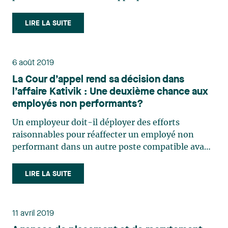
situation délicate. Les usages et pratiques en
milieu de travail au Québec font en sorte que la
LIRE LA SUITE
gestion disciplinaire des cadres diffère de celle des
autres (…)
6 août 2019
La Cour d’appel rend sa décision dans
l’affaire Kativik : Une deuxième chance aux
employés non performants?
Un employeur doit-il déployer des efforts
raisonnables pour réaffecter un employé non
performant dans un autre poste compatible avant
de procéder à son congédiement pour rendement
insuffisant ? Cette question fait l’objet d’une vive
LIRE LA SUITE
controverse jurisprudentielle, surtout depuis le
jugement de la (…)
11 avril 2019