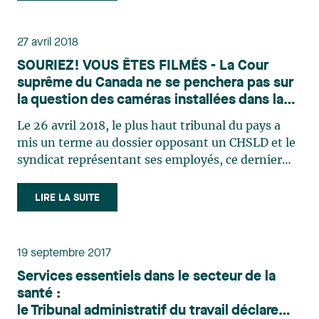
le 21 mars 2018 reprend l’essentiel de ces (…)
27 avril 2018
SOURIEZ! VOUS ÊTES FILMÉS - La Cour
suprême du Canada ne se penchera pas sur
la question des caméras installées dans la
chambre d’un résident
Le 26 avril 2018, le plus haut tribunal du pays a
mis un terme au dossier opposant un CHSLD et le
syndicat représentant ses employés, ce dernier
contestant le droit de la famille d’un résident
d’installer une caméra dans la chambre de celui-ci
LIRE LA SUITE
1. La Cour suprême a donné son aval au jugement
de la (…)
19 septembre 2017
Services essentiels dans le secteur de la
santé :
le Tribunal administratif du travail déclare