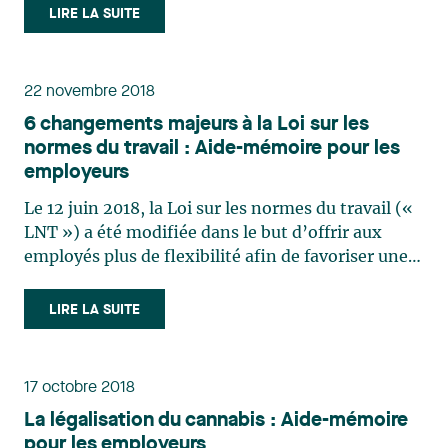
tel que la religion, l’état civil ou l’origine ethnique
LIRE LA SUITE
ou nationale d’un candidat. Le simple fait de (…)
22 novembre 2018
6 changements majeurs à la Loi sur les
normes du travail : Aide-mémoire pour les
employeurs
Le 12 juin 2018, la Loi sur les normes du travail («
LNT ») a été modifiée dans le but d’offrir aux
employés plus de flexibilité afin de favoriser une
plus grande conciliation travail-famille. Parmi
l’ensemble des modifications apportées à la Loi
LIRE LA SUITE
sur les normes du travail (« LNT »), voici un
aperçu (…)
17 octobre 2018
La légalisation du cannabis : Aide-mémoire
pour les employeurs