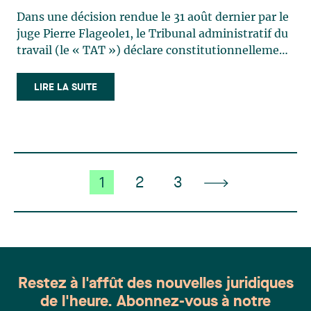
l’article 111.10 du Code du
Dans une décision rendue le 31 août dernier par le
travail inconstitutionnel
juge Pierre Flageole1, le Tribunal administratif du
travail (le « TAT ») déclare constitutionnellement
inopérant l’article 111.10 du Code du travail2, qui
impose un pourcentage fixe minimal de salariés
LIRE LA SUITE
devant demeurer en poste lors d’une grève
ayant (…)
1
2
3
Restez à l'affût des nouvelles juridiques
de l'heure. Abonnez-vous à notre