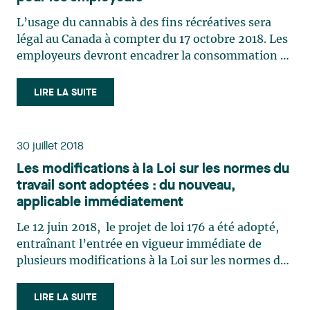
L’usage du cannabis à des fins récréatives sera
légal au Canada à compter du 17 octobre 2018. Les
employeurs devront encadrer la consommation de
cannabis sur les lieux de travail de façon à ce que
les employés exécutent leur travail de façon
LIRE LA SUITE
sécuritaire et dans le respect des lois applicables.
(…)
30 juillet 2018
Les modifications à la Loi sur les normes du
travail sont adoptées : du nouveau,
applicable immédiatement
Le 12 juin 2018, le projet de loi 176 a été adopté,
entraînant l’entrée en vigueur immédiate de
plusieurs modifications à la Loi sur les normes du
travail (LNT) visant entre autres à faciliter la
conciliation famille-travail. Notre bulletin publié
LIRE LA SUITE