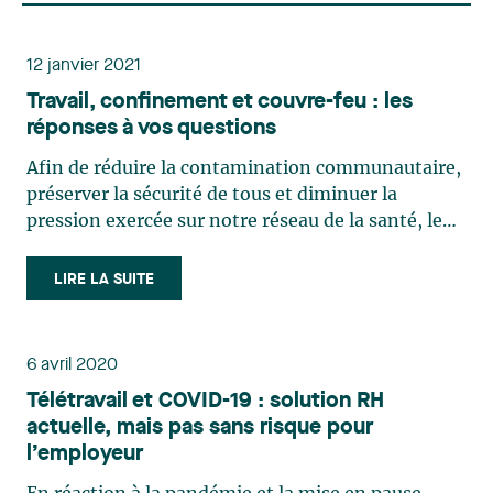
12 janvier 2021
Travail, confinement et couvre-feu : les
réponses à vos questions
Afin de réduire la contamination communautaire,
préserver la sécurité de tous et diminuer la
pression exercée sur notre réseau de la santé, le
gouvernement requiert des efforts
supplémentaires de chacun, tant dans sa vie
LIRE LA SUITE
privée qu’au travail. Ces efforts comprennent
notamment le maintien de la (…)
6 avril 2020
Télétravail et COVID-19 : solution RH
actuelle, mais pas sans risque pour
l’employeur