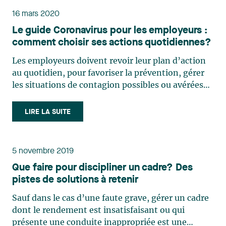
16 mars 2020
Le guide Coronavirus pour les employeurs :
comment choisir ses actions quotidiennes?
Les employeurs doivent revoir leur plan d’action
au quotidien, pour favoriser la prévention, gérer
les situations de contagion possibles ou avérées
parmi leurs effectifs et assurer la continuation des
affaires de l’entreprise. Deux éléments sont
LIRE LA SUITE
déterminants : chaque jour, obtenir
l’information (…)
5 novembre 2019
Que faire pour discipliner un cadre? Des
pistes de solutions à retenir
Sauf dans le cas d’une faute grave, gérer un cadre
dont le rendement est insatisfaisant ou qui
présente une conduite inappropriée est une