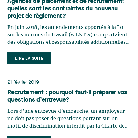
Agences de placement et de recrutement:
quelles sont les contraintes du nouveau
projet de règlement?
En juin 2018, les amendements apportés à la Loi
sur les normes du travail (« LNT ») comportaient
des obligations et responsabilités additionnelles
pour les agences de placement de personnel et de
recrutement de travailleurs étrangers temporaires
LIRE LA SUITE
(les « agences »). Ces amendements ne
devaient (…)
21 février 2019
Recrutement : pourquoi faut-il préparer vos
questions d’entrevue?
Lors d’une entrevue d’embauche, un employeur
ne doit pas poser de questions portant sur un
motif de discrimination interdit par la Charte des
droits et libertés de la personne1(la « Charte »),