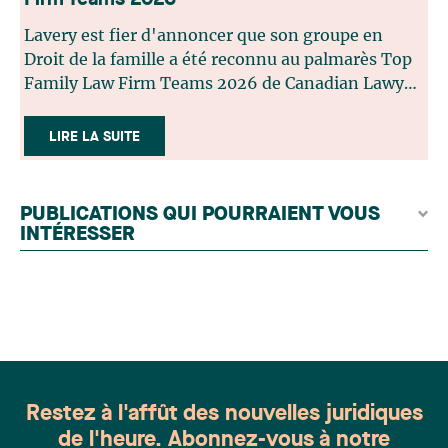
Firm Teams 2026
Lavery est fier d'annoncer que son groupe en
Droit de la famille a été reconnu au palmarès Top
Family Law Firm Teams 2026 de Canadian Lawyer.
Cette reconnaissance est le fruit d'un processus de
sélection rigoureux, fondé sur des nominations
LIRE LA SUITE
issues du lectorat, d'associations juridiques et de
contributeurs éditoriaux, suivies d'une évaluation
par un jury indépendant composé de praticiens
PUBLICATIONS QUI POURRAIENT VOUS
chevronnés en droit de la famille provenant de
INTÉRESSER
l'ensemble du Canada. Cette distinction
appartient à toute une équipe. Félicitations à
l'ensemble des membres du groupe en Droit de la
famille: Victoria Cohene, Isabelle Duval, Caroline
Harnois, Awatif Lakhdar, Elisabeth Pinard,
Kassandra Roberge, Adnana Zbona, Gabrielle
Dickins, Gabrielle Gallio et Aurélie Ouellet
Restez à l'affût des nouvelles juridiques
de l'heure. Abonnez-vous à notre