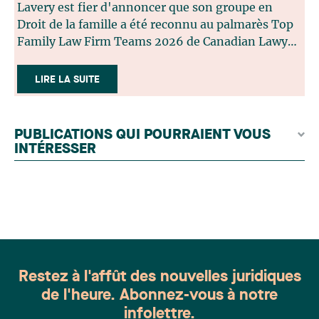
Lavery est fier d'annoncer que son groupe en
Droit de la famille a été reconnu au palmarès Top
Family Law Firm Teams 2026 de Canadian Lawyer.
Cette reconnaissance est le fruit d'un processus de
sélection rigoureux, fondé sur des nominations
LIRE LA SUITE
issues du lectorat, d'associations juridiques et de
contributeurs éditoriaux, suivies d'une évaluation
par un jury indépendant composé de praticiens
PUBLICATIONS QUI POURRAIENT VOUS
chevronnés en droit de la famille provenant de
INTÉRESSER
l'ensemble du Canada. Cette distinction
appartient à toute une équipe. Félicitations à
l'ensemble des membres du groupe en Droit de la
famille: Victoria Cohene, Isabelle Duval, Caroline
Harnois, Awatif Lakhdar, Elisabeth Pinard,
Kassandra Roberge, Adnana Zbona, Gabrielle
Dickins, Gabrielle Gallio et Aurélie Ouellet
Restez à l'affût des nouvelles juridiques
de l'heure. Abonnez-vous à notre
infolettre.