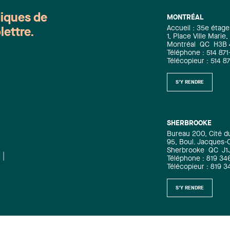
diques de
MONTRÉAL
Accueil : 35e étage
lettre.
1, Place Ville Mari
Montréal
QC
H3B
Téléphone : 514 871
Télécopieur : 514 8
S'Y RENDRE
SHERBROOKE
Bureau 200, Cité d
95, Boul. Jacques-C
Sherbrooke
QC
J1
Téléphone : 819 34
Télécopieur : 819 
S'Y RENDRE