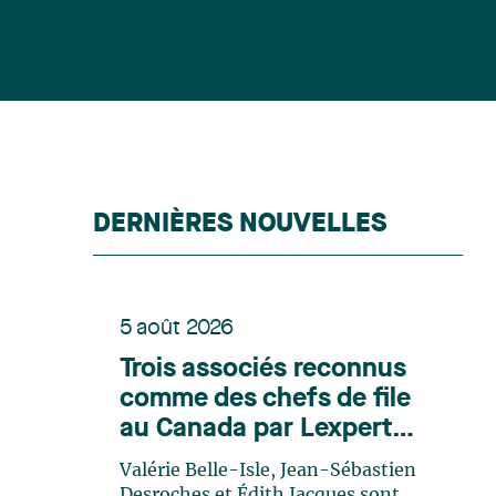
DERNIÈRES NOUVELLES
5 août 2026
Trois associés reconnus
comme des chefs de file
au Canada par Lexpert
dans son édition spéciale
Valérie Belle-Isle, Jean-Sébastien
en énergie
Desroches et Édith Jacques sont