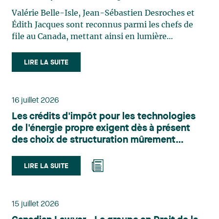
Valérie Belle-Isle, Jean-Sébastien Desroches et
Édith Jacques sont reconnus parmi les chefs de
file au Canada, mettant ainsi en lumière
l'excellence et le rôle stratégique du cabinet dans
le domaine du droit des technologies. Valérie
LIRE LA SUITE
Belle-Isle est associée au sein du groupe de droit
administratif de Lavery. Sa pratique porte
principalement sur le droit de l’environnement,
16 juillet 2026
l’urbanisme, l’aménagement et le développement
Les crédits d'impôt pour les technologies
du territoire. Elle conseille et représente une
de l'énergie propre exigent dès à présent
clientèle publique et privée dans le cadre d’enjeux
des choix de structuration mûrement
touchant notamment les obligations
réfléchis
environnementales, l’obtention d’autorisations
et de permis, l’application et la contestation de
LIRE LA SUITE
règlements d’urbanisme, ainsi que les dossiers
d’expropriation. Elle accompagne également les
municipalités dans la validation juridique de leurs
15 juillet 2026
décisions et dans la planification de leurs projets.