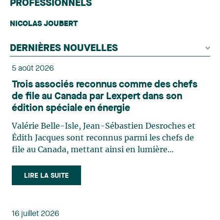
PROFESSIONNELS
NICOLAS JOUBERT
DERNIÈRES NOUVELLES
5 août 2026
Trois associés reconnus comme des chefs
de file au Canada par Lexpert dans son
édition spéciale en énergie
Valérie Belle-Isle, Jean-Sébastien Desroches et
Édith Jacques sont reconnus parmi les chefs de
file au Canada, mettant ainsi en lumière
l'excellence et le rôle stratégique du cabinet dans
le domaine du droit des technologies. Valérie
LIRE LA SUITE
Belle-Isle est associée au sein du groupe de droit
administratif de Lavery. Sa pratique porte
principalement sur le droit de l’environnement,
16 juillet 2026