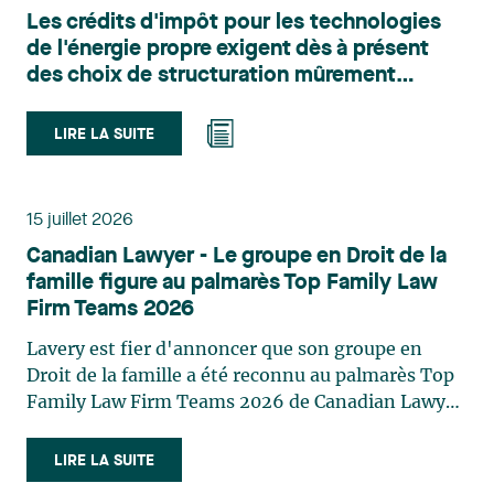
l’urbanisme, l’aménagement et le développement
Les crédits d'impôt pour les technologies
du territoire. Elle conseille et représente une
de l'énergie propre exigent dès à présent
clientèle publique et privée dans le cadre d’enjeux
des choix de structuration mûrement
touchant notamment les obligations
réfléchis
environnementales, l’obtention d’autorisations
et de permis, l’application et la contestation de
LIRE LA SUITE
règlements d’urbanisme, ainsi que les dossiers
d’expropriation. Elle accompagne également les
municipalités dans la validation juridique de leurs
15 juillet 2026
décisions et dans la planification de leurs projets.
Canadian Lawyer - Le groupe en Droit de la
Reconnue pour son approche à la fois stratégique
famille figure au palmarès Top Family Law
et pratique, elle intervient aussi en matière de
Firm Teams 2026
taxation municipale et d’évaluation foncière, en
plus de contribuer régulièrement à des
Lavery est fier d'annoncer que son groupe en
publications et à des activités de formation. Jean-
Droit de la famille a été reconnu au palmarès Top
Sébastien Desroches œuvre en droit des affaires,
Family Law Firm Teams 2026 de Canadian Lawyer.
principalement dans le domaine des fusions et
Cette reconnaissance est le fruit d'un processus de
acquisitions, des infrastructures, des énergies
sélection rigoureux, fondé sur des nominations
LIRE LA SUITE
renouvelables et du développement de projets,
issues du lectorat, d'associations juridiques et de