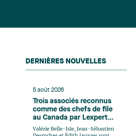
DERNIÈRES NOUVELLES
5 août 2026
Trois associés reconnus
comme des chefs de file
au Canada par Lexpert
dans son édition spéciale
Valérie Belle-Isle, Jean-Sébastien
en énergie
Desroches et Édith Jacques sont