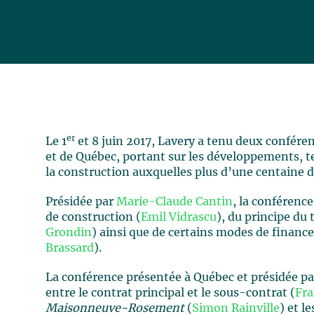
er
Le 1
et 8 juin 2017, Lavery a tenu deux confér
et de Québec, portant sur les développements, t
la construction auxquelles plus d’une centaine d
Présidée par
Marie-Claude Cantin
, la conférenc
de construction (
Emil Vidrascu
), du principe du
Grondin
) ainsi que de certains modes de financ
Brassard
).
La conférence présentée à Québec et présidée p
entre le contrat principal et le sous-contrat (
Fra
Maisonneuve-Rosement
(
Simon Rainville
) et l