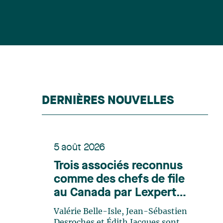
DERNIÈRES NOUVELLES
5 août 2026
Trois associés reconnus
comme des chefs de file
au Canada par Lexpert
dans son édition spéciale
Valérie Belle-Isle, Jean-Sébastien
en énergie
Desroches et Édith Jacques sont