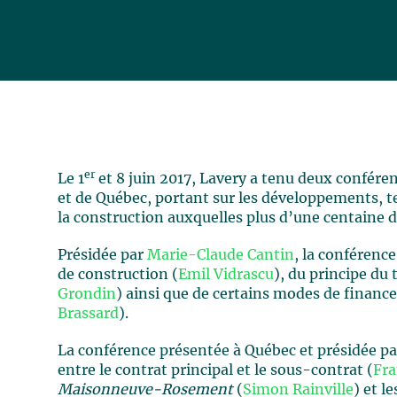
er
Le 1
et 8 juin 2017, Lavery a tenu deux confér
et de Québec, portant sur les développements, t
la construction auxquelles plus d’une centaine d
Présidée par
Marie-Claude Cantin
, la conférenc
de construction (
Emil Vidrascu
), du principe du
Grondin
) ainsi que de certains modes de financ
Brassard
).
La conférence présentée à Québec et présidée p
entre le contrat principal et le sous-contrat (
Fra
Maisonneuve-Rosement
(
Simon Rainville
) et l