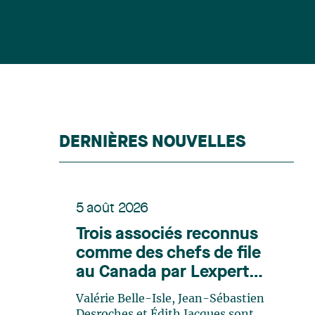
DERNIÈRES NOUVELLES
5 août 2026
Trois associés reconnus
comme des chefs de file
au Canada par Lexpert
dans son édition spéciale
Valérie Belle-Isle, Jean-Sébastien
en énergie
Desroches et Édith Jacques sont