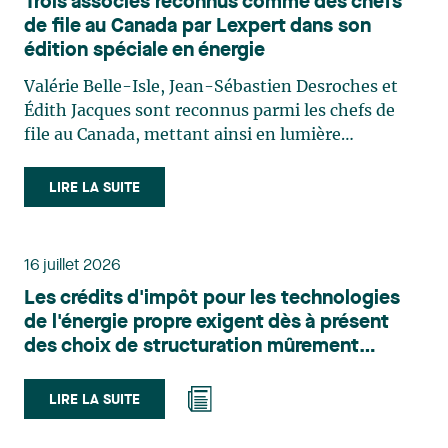
Trois associés reconnus comme des chefs
de file au Canada par Lexpert dans son
édition spéciale en énergie
Valérie Belle-Isle, Jean-Sébastien Desroches et
Édith Jacques sont reconnus parmi les chefs de
file au Canada, mettant ainsi en lumière
l'excellence et le rôle stratégique du cabinet dans
le domaine du droit des technologies. Valérie
LIRE LA SUITE
Belle-Isle est associée au sein du groupe de droit
administratif de Lavery. Sa pratique porte
principalement sur le droit de l’environnement,
16 juillet 2026
l’urbanisme, l’aménagement et le développement
Les crédits d'impôt pour les technologies
du territoire. Elle conseille et représente une
de l'énergie propre exigent dès à présent
clientèle publique et privée dans le cadre d’enjeux
des choix de structuration mûrement
touchant notamment les obligations
réfléchis
environnementales, l’obtention d’autorisations
et de permis, l’application et la contestation de
LIRE LA SUITE
règlements d’urbanisme, ainsi que les dossiers
d’expropriation. Elle accompagne également les