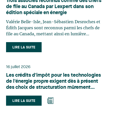
Trois associés reconnus comme des chefs
de file au Canada par Lexpert dans son
édition spéciale en énergie
Valérie Belle-Isle, Jean-Sébastien Desroches et
Édith Jacques sont reconnus parmi les chefs de
file au Canada, mettant ainsi en lumière
l'excellence et le rôle stratégique du cabinet dans
le domaine du droit des technologies. Valérie
LIRE LA SUITE
Belle-Isle est associée au sein du groupe de droit
administratif de Lavery. Sa pratique porte
principalement sur le droit de l’environnement,
16 juillet 2026
l’urbanisme, l’aménagement et le développement
Les crédits d'impôt pour les technologies
du territoire. Elle conseille et représente une
de l'énergie propre exigent dès à présent
clientèle publique et privée dans le cadre d’enjeux
des choix de structuration mûrement
touchant notamment les obligations
réfléchis
environnementales, l’obtention d’autorisations
et de permis, l’application et la contestation de
LIRE LA SUITE
règlements d’urbanisme, ainsi que les dossiers
d’expropriation. Elle accompagne également les