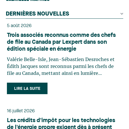
DERNIÈRES NOUVELLES
5 août 2026
Trois associés reconnus comme des chefs
de file au Canada par Lexpert dans son
édition spéciale en énergie
Valérie Belle-Isle, Jean-Sébastien Desroches et
Édith Jacques sont reconnus parmi les chefs de
file au Canada, mettant ainsi en lumière
l'excellence et le rôle stratégique du cabinet dans
le domaine du droit des technologies. Valérie
LIRE LA SUITE
Belle-Isle est associée au sein du groupe de droit
administratif de Lavery. Sa pratique porte
principalement sur le droit de l’environnement,
16 juillet 2026
l’urbanisme, l’aménagement et le développement
Les crédits d'impôt pour les technologies
du territoire. Elle conseille et représente une
de l'énergie propre exigent dès à présent
clientèle publique et privée dans le cadre d’enjeux