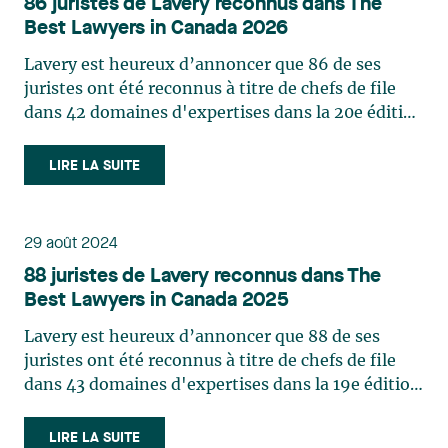
86 juristes de Lavery reconnus dans The
Best Lawyers in Canada 2026
Lavery est heureux d’annoncer que 86 de ses
juristes ont été reconnus à titre de chefs de file
dans 42 domaines d'expertises dans la 20e édition
du répertoire The Best Lawyers in Canada en
2026. Ce classement est fondé intégralement sur
LIRE LA SUITE
la reconnaissance par des pairs et récompense les
performances professionnelles des meilleurs
juristes du pays. Trois associées du cabinet ont été
29 août 2024
nommées Lawyer of the Year dans l’édition
88 juristes de Lavery reconnus dans The
2026 du répertoire The Best Lawyers in Canada :
Best Lawyers in Canada 2025
Josianne Beaudry: Mining Law Marie-Josée
Hétu: Labour and Employment Law Jonathan
Lavery est heureux d’annoncer que 88 de ses
Lacoste-Jobin: Insurance Law Consultez ci-bas la
juristes ont été reconnus à titre de chefs de file
liste complète des avocates et avocats de Lavery
dans 43 domaines d'expertises dans la 19e édition
référencés ainsi que leurs domaines d’expertise.
du répertoire The Best Lawyers in Canada en
Notez que les pratiques reflètent celles
2025. Ce classement est fondé intégralement sur
LIRE LA SUITE